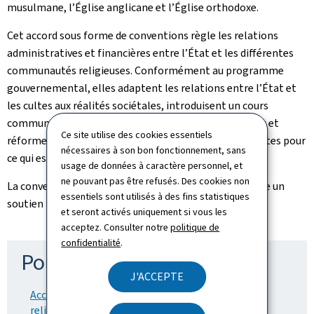
musulmane, l’Église anglicane et l’Église orthodoxe.
Cet accord sous forme de conventions règle les relations
administratives et financières entre l’État et les différentes
communautés religieuses. Conformément au programme
gouvernemental, elles adaptent les relations entre l’État et
les cultes aux réalités sociétales, introduisent un cours
commun "éducation aux valeurs" dans l’enseignement et
Ce site utilise des cookies essentiels
réforment les relations entre les communes et les cultes pour
nécessaires à son bon fonctionnement, sans
ce qui est des fabriques d’église.
usage de données à caractère personnel, et
ne pouvant pas être refusés. Des cookies non
La convention fixe pour chaque communauté religieuse un
essentiels sont utilisés à des fins statistiques
soutien financier annuel.
et seront activés uniquement si vous les
acceptez. Consulter notre
politique de
confidentialité
.
Pour en savoir plus
J'ACCEPTE
Accord du gouvernement avec les communautés
religieuses établies au Luxembourg