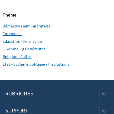
Thème
Démarches administratives
Communes
Éducation - Formation
Luxembourg Généralités
Religion - Cultes
État - Système politique - Institutions
RUBRIQUES
Pied
RUBRI
de
SUPPORT
SUPP