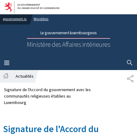
Aller au menu principal
Aller au contenu
gouvernement.lu
Ministères
Le gouvernement luxembourgeois
Ministère des Affaires intérieures
AFFICHER
MENU
PRINCIPAL
Actualités
PA
Accueil
Signature de l'Accord du gouvernement avec les
communautés religieuses établies au
Luxembourg
Signature de l'Accord du