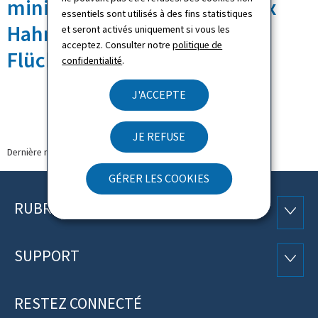
ministres Léon Gloden et Max
essentiels sont utilisés à des fins statistiques
Hahn et le Lëtzebuerger
et seront activés uniquement si vous les
acceptez. Consulter notre
politique de
Flüchtlingsrot
confidentialité
.
J'ACCEPTE
JE REFUSE
Dernière modification le
22.12.2023
GÉRER LES COOKIES
RUBRIQUES
Pied
RUBRI
de
SUPPORT
SUPP
page
RESTEZ CONNECTÉ