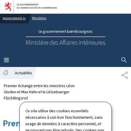
Aller au menu principal
Aller au contenu
gouvernement.lu
Ministères
Le gouvernement luxembourgeois
Ministère des Affaires intérieures
AFFICHER
MENU
PRINCIPAL
Actualités
PA
Accueil
Premier échange entre les ministres Léon
Gloden et Max Hahn et le Lëtzebuerger
Flüchtlingsrot
Ce site utilise des cookies essentiels
nécessaires à son bon fonctionnement, sans
Premier échange entre les
usage de données à caractère personnel, et
ne pouvant pas être refusés. Des cookies non