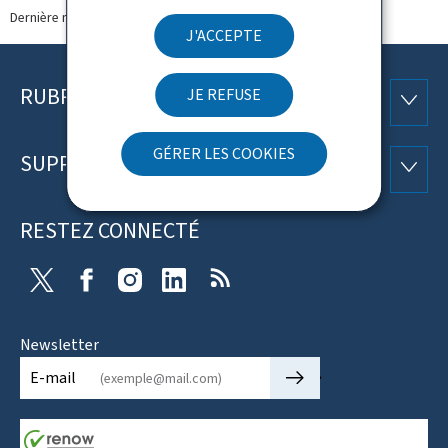
Dernière modification le
07.05.2025
J'ACCEPTE
RUBRIQUES
JE REFUSE
Pied
RUBRI
de
GÉRER LES COOKIES
SUPPORT
SUPP
page
RESTEZ CONNECTÉ
X
Facebook
Instagram
Linkedin
RSS
Newsletter
🡒
E-mail