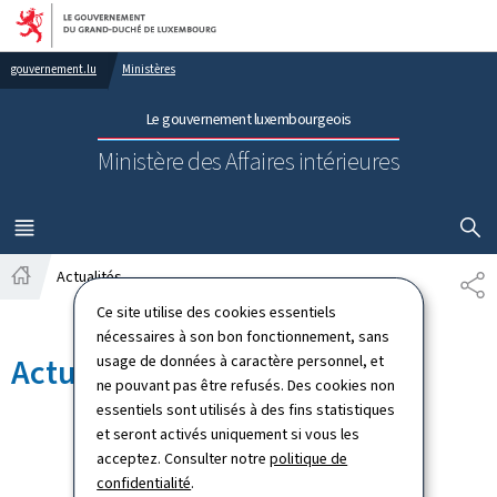
Aller au menu principal
Aller au contenu
gouvernement.lu
Ministères
Le gouvernement luxembourgeois
Ministère des Affaires intérieures
AFFICHER
MENU
PRINCIPAL
Actualités
PA
Accueil
Ce site utilise des cookies essentiels
nécessaires à son bon fonctionnement, sans
usage de données à caractère personnel, et
Actualités
ne pouvant pas être refusés. Des cookies non
essentiels sont utilisés à des fins statistiques
et seront activés uniquement si vous les
acceptez. Consulter notre
politique de
confidentialité
.