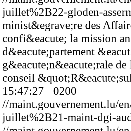
juillet%2B22-gloden-asserm
minist&egrave;re des Affair
confi&eacute; la mission a
d&eacute;partement &eacute
g&eacute;n&eacute;rale de 
conseil &quot;R&eacute;su
15:47:27 +0200
//maint.gouvernement.lu/
juillet%2B21-maint-dgi-aud
//maint.gouvernement.lu/